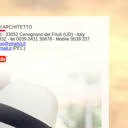
I ARCHITETTO
 - 33052 Cervignano del Friuli (UD) - italy
Z - tel 0039 0431 30878 - Mobile 0039 337
si@virgilio.it
ail.it
(PEC)