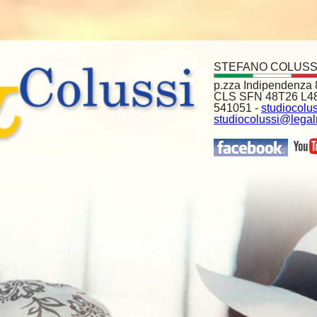
STEFANO COLUSS
p.zza Indipendenza 8
CLS SFN 48T26 L483
541051 -
studiocolus
studiocolussi@legalm